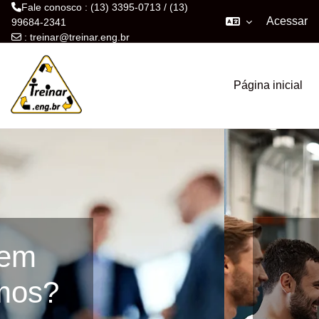
Fale conosco : (13) 3395-0713 / (13)
Acessar
99684-2341
:
treinar@treinar.eng.br
Ir para o conteúdo principal
Página inicial